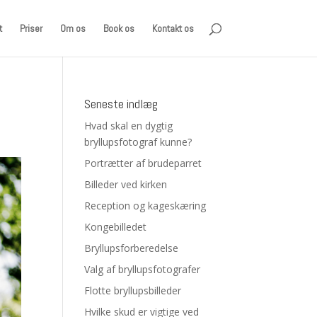
t
Priser
Om os
Book os
Kontakt os
Seneste indlæg
Hvad skal en dygtig
bryllupsfotograf kunne?
Portrætter af brudeparret
Billeder ved kirken
Reception og kageskæring
Kongebilledet
Bryllupsforberedelse
Valg af bryllupsfotografer
Flotte bryllupsbilleder
Hvilke skud er vigtige ved