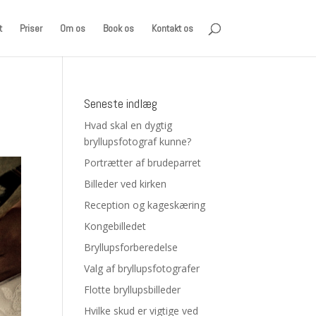
t
Priser
Om os
Book os
Kontakt os
Seneste indlæg
Hvad skal en dygtig
bryllupsfotograf kunne?
Portrætter af brudeparret
Billeder ved kirken
Reception og kageskæring
Kongebilledet
Bryllupsforberedelse
Valg af bryllupsfotografer
Flotte bryllupsbilleder
Hvilke skud er vigtige ved