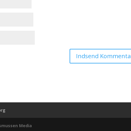
org
smussen Media