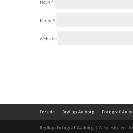
Navn
*
E-mail
*
Websted
Forside
Bryllup Aalborg
Fotograf Aalb
Bryllupsfotograf Aalborg
| Webdesign ved
A