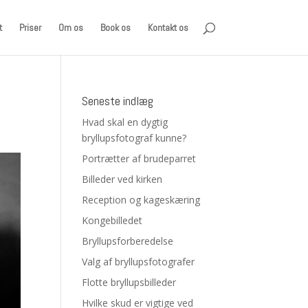
t
Priser
Om os
Book os
Kontakt os
Seneste indlæg
Hvad skal en dygtig
bryllupsfotograf kunne?
Portrætter af brudeparret
Billeder ved kirken
Reception og kageskæring
Kongebilledet
Bryllupsforberedelse
Valg af bryllupsfotografer
Flotte bryllupsbilleder
Hvilke skud er vigtige ved