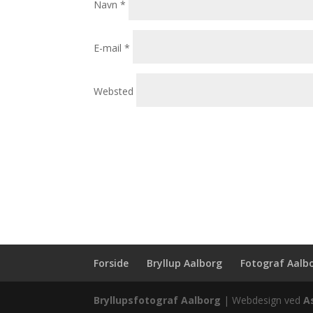
Navn
*
E-mail
*
Websted
Forside
Bryllup Aalborg
Fotograf Aalb
Bryllupsfotograf Aalborg
| Webdesign ved
A