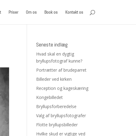
t
Priser
Om os
Book os
Kontakt os
Seneste indlæg
Hvad skal en dygtig
bryllupsfotograf kunne?
Portrætter af brudeparret
Billeder ved kirken
Reception og kageskæring
Kongebilledet
Bryllupsforberedelse
Valg af bryllupsfotografer
Flotte bryllupsbilleder
Hvilke skud er vigtige ved