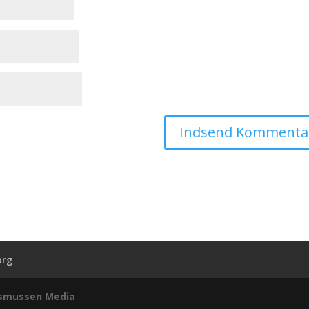
org
smussen Media