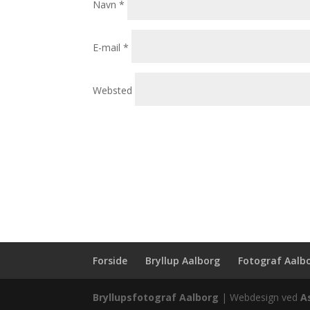
Navn
*
E-mail
*
Websted
Forside
Bryllup Aalborg
Fotograf Aalb
Bryllupsfotograf Aalborg
| Webdesign ved
A