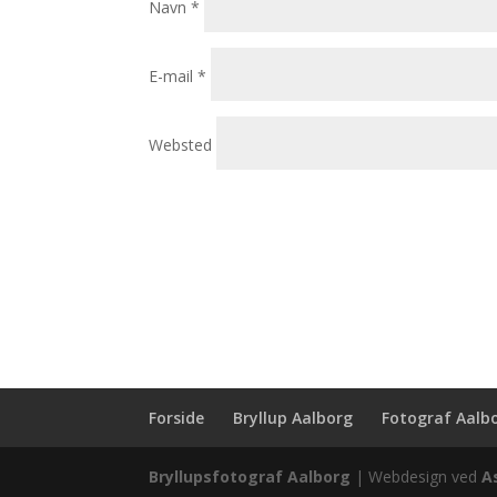
Navn
*
E-mail
*
Websted
Forside
Bryllup Aalborg
Fotograf Aalb
Bryllupsfotograf Aalborg
| Webdesign ved
A