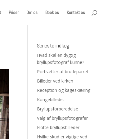
t
Priser
Om os
Book os
Kontakt os
Seneste indlæg
Hvad skal en dygtig
bryllupsfotograf kunne?
Portrætter af brudeparret
Billeder ved kirken
Reception og kageskæring
Kongebilledet
Bryllupsforberedelse
Valg af bryllupsfotografer
Flotte bryllupsbilleder
Hvilke skud er vigtige ved