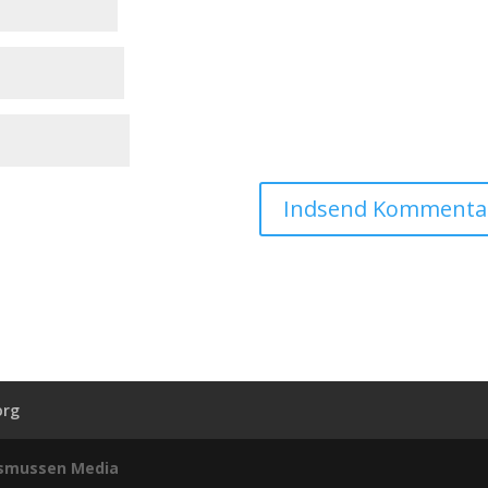
org
smussen Media