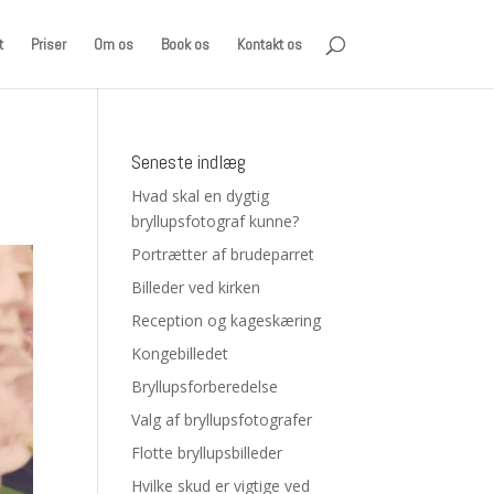
t
Priser
Om os
Book os
Kontakt os
Seneste indlæg
Hvad skal en dygtig
bryllupsfotograf kunne?
Portrætter af brudeparret
Billeder ved kirken
Reception og kageskæring
Kongebilledet
Bryllupsforberedelse
Valg af bryllupsfotografer
Flotte bryllupsbilleder
Hvilke skud er vigtige ved