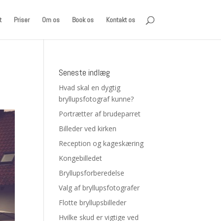
t
Priser
Om os
Book os
Kontakt os
Seneste indlæg
Hvad skal en dygtig
bryllupsfotograf kunne?
Portrætter af brudeparret
Billeder ved kirken
Reception og kageskæring
Kongebilledet
Bryllupsforberedelse
Valg af bryllupsfotografer
Flotte bryllupsbilleder
Hvilke skud er vigtige ved