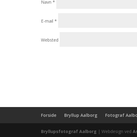
Navn
*
E-mail
*
Websted
Forside
Bryllup Aalborg
Fotograf Aalb
Bryllupsfotograf Aalborg
| Webdesign ved
A