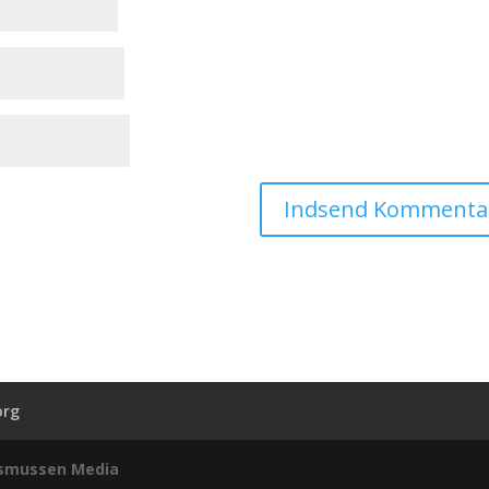
org
smussen Media