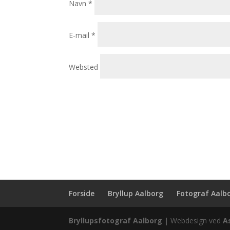
Navn
*
E-mail
*
Websted
Forside
Bryllup Aalborg
Fotograf Aalb
Bryllupsfotograf Aalborg
| Webdesign ved
A