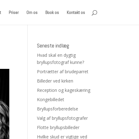
t
Priser
Om os
Book os
Kontakt os
Seneste indlæg
Hvad skal en dygtig
bryllupsfotograf kunne?
Portrætter af brudeparret
Billeder ved kirken
Reception og kageskæring
Kongebilledet
Bryllupsforberedelse
Valg af bryllupsfotografer
Flotte bryllupsbilleder
Hvilke skud er vigtige ved