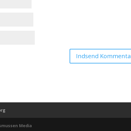
org
smussen Media